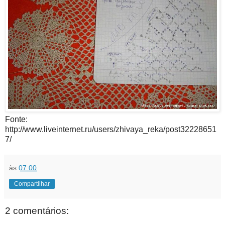
Fonte:
http://www.liveinternet.ru/users/zhivaya_reka/post32228651
7/
às
07:00
Compartilhar
2 comentários: